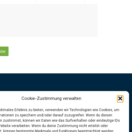
eder
Impressum
Cookie-Zustimmung verwalten
Datenschutzrichtlinien
optimales Erlebnis zu bieten, verwenden wir Technologien wie Cookies, um
mationen zu speichern und/oder darauf zuzugreifen. Wenn du diesen
n zustimmst, können wir Daten wie das Surfverhalten oder eindeutige IDs
👉
Folgt uns
gerne
unter
Website verarbeiten. Wenn du deine Zustimmung nicht erteilst oder
Instagram
|
Facebook
t, können bestimmte Merkmale und Funktionen beeinträchtigt werden.