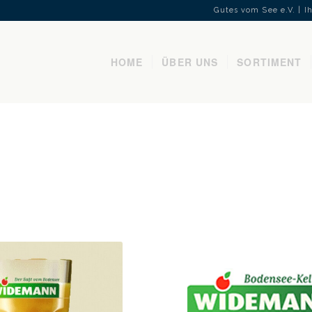
Gutes vom See e.V. | 
HOME
ÜBER UNS
SORTIMENT