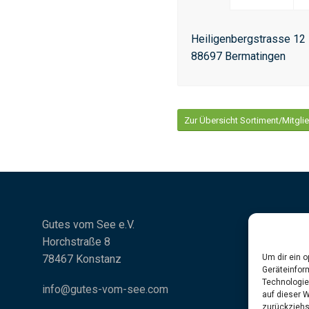
Heiligenbergstrasse 12
88697 Bermatingen
Zur Übersicht Sortiment/Mitgli
Gutes vom See e.V.
Horchstraße 8
78467 Konstanz
Um dir ein 
Geräteinfor
Technologie
info@gutes-vom-see.com
auf dieser 
zurückziehs