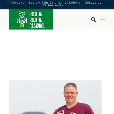
Gutes vom See e.V. | Ihr Zeichen für Lebensmittel aus der
Bodensee-Region