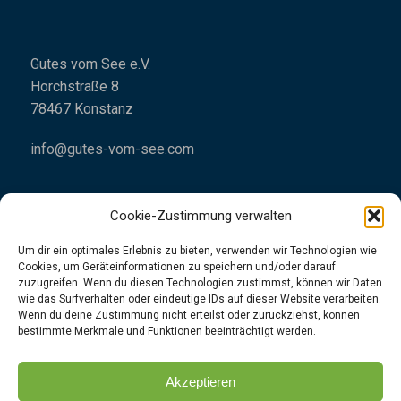
Gutes vom See e.V.
Horchstraße 8
78467 Konstanz
info@gutes-vom-see.com
Cookie-Zustimmung verwalten
Um dir ein optimales Erlebnis zu bieten, verwenden wir Technologien wie
Cookies, um Geräteinformationen zu speichern und/oder darauf
Impressum
zuzugreifen. Wenn du diesen Technologien zustimmst, können wir Daten
wie das Surfverhalten oder eindeutige IDs auf dieser Website verarbeiten.
Datenschutzrichtlinien
Wenn du deine Zustimmung nicht erteilst oder zurückziehst, können
bestimmte Merkmale und Funktionen beeinträchtigt werden.
👉
Folgt uns
gerne
unter
Instagram
|
Facebook
Akzeptieren