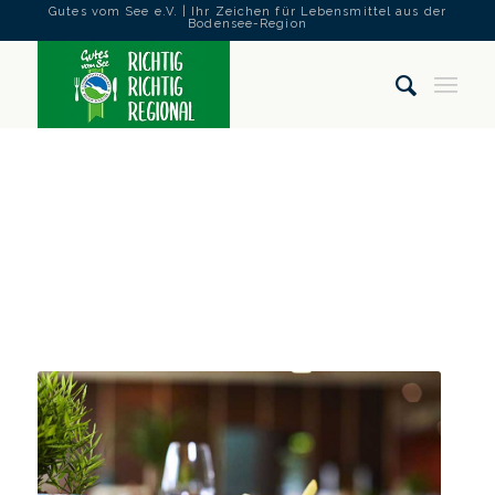
Gutes vom See e.V. | Ihr Zeichen für Lebensmittel aus der
Bodensee-Region