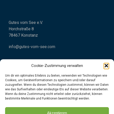
Gutes vom See e.V.
Horchstraße 8
78467 Konstanz
info@gutes-vom-see.com
Cookie-Zustimmung verwalten
Um dir ein optimales Erlebnis zu bieten, verwenden wir Technologien wie
Cookies, um Geräteinformationen zu speichern und/oder darauf
Impressum
zuzugreifen. Wenn du diesen Technologien zustimmst, können wir Daten
wie das Surfverhalten oder eindeutige IDs auf dieser Website verarbeiten.
Datenschutzrichtlinien
Wenn du deine Zustimmung nicht erteilst oder zurückziehst, können
bestimmte Merkmale und Funktionen beeinträchtigt werden.
👉
Folgt uns
gerne
unter
Instagram
|
Facebook
Akzeptieren