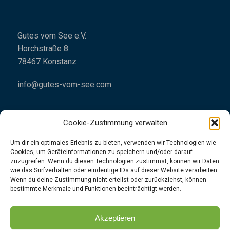
Gutes vom See e.V.
Horchstraße 8
78467 Konstanz
info@gutes-vom-see.com
Cookie-Zustimmung verwalten
Um dir ein optimales Erlebnis zu bieten, verwenden wir Technologien wie
Cookies, um Geräteinformationen zu speichern und/oder darauf
Impressum
zuzugreifen. Wenn du diesen Technologien zustimmst, können wir Daten
wie das Surfverhalten oder eindeutige IDs auf dieser Website verarbeiten.
Datenschutzrichtlinien
Wenn du deine Zustimmung nicht erteilst oder zurückziehst, können
bestimmte Merkmale und Funktionen beeinträchtigt werden.
👉
Folgt uns
gerne
unter
Instagram
|
Facebook
Akzeptieren