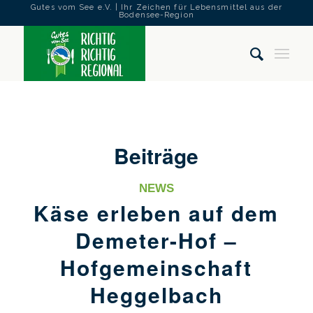
Gutes vom See e.V. | Ihr Zeichen für Lebensmittel aus der
Bodensee-Region
Beiträge
NEWS
Käse erleben auf dem
Demeter-Hof –
Hofgemeinschaft
Heggelbach