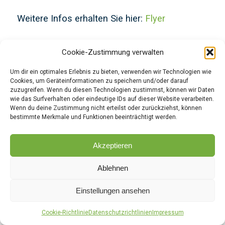
Weitere Infos erhalten Sie hier:
Flyer
Anmeldungen nimmt Heinz-Josef Diestel
Cookie-Zustimmung verwalten
telefonisch entgegen: +49 7531 361676-3
Um dir ein optimales Erlebnis zu bieten, verwenden wir Technologien wie
Cookies, um Geräteinformationen zu speichern und/oder darauf
zuzugreifen. Wenn du diesen Technologien zustimmst, können wir Daten
wie das Surfverhalten oder eindeutige IDs auf dieser Website verarbeiten.
/
21/04/2022
VON
BACKOFFICE-GVS
Wenn du deine Zustimmung nicht erteilst oder zurückziehst, können
bestimmte Merkmale und Funktionen beeinträchtigt werden.
Akzeptieren
NEWS
Mitgliedertreffen bei
Ablehnen
der Hofgemeinschaft
Einstellungen ansehen
Heggelbach mit
Cookie-Richtlinie
Datenschutzrichtlinien
Impressum