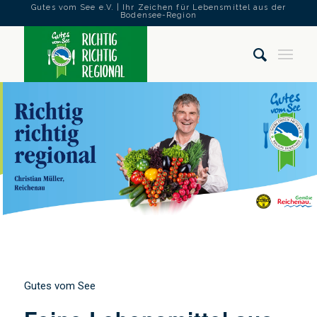
Gutes vom See e.V. | Ihr Zeichen für Lebensmittel aus der
Bodensee-Region
Gutes vom See