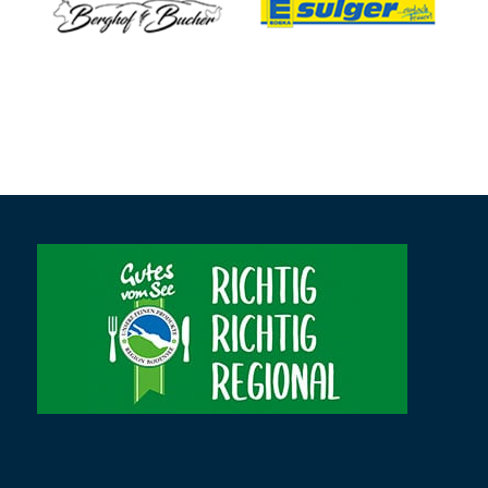
Gutes vom See e.V.
Horchstraße 8
78467 Konstanz