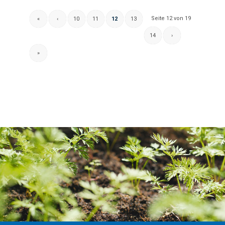
Seite 12 von 19
«
‹
10
11
12
13
14
›
»