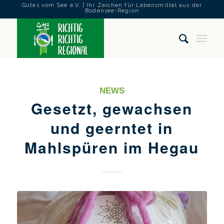
Gutes vom See e.V. | Ihr Zeichen für Lebensmittel aus der
Bodensee-Region
NEWS
Gesetzt, gewachsen
und geerntet in
Mahlspüren im Hegau