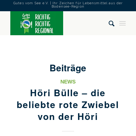
Gutes vom See e.V. | Ihr Zeichen für Lebensmittel aus der
Bodensee-Region
Beiträge
NEWS
Höri Bülle – die
beliebte rote Zwiebel
von der Höri