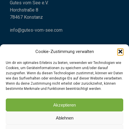
Gutes vom See e.V.
Horchstraße 8
78467 Konstanz
info@gutes-vom-see.com
Cookie-Zustimmung verwalten
Um dir ein optimales Erlebnis zu bieten, verwenden wir Technologien wie
Cookies, um Geräteinformationen zu speichern und/oder darauf
Impressum
zuzugreifen. Wenn du diesen Technologien zustimmst, können wir Daten
wie das Surfverhalten oder eindeutige IDs auf dieser Website verarbeiten.
Datenschutzrichtlinien
Wenn du deine Zustimmung nicht erteilst oder zurückziehst, können
bestimmte Merkmale und Funktionen beeinträchtigt werden.
👉
Folgt uns
gerne
unter
Instagram
|
Facebook
Akzeptieren
Ablehnen