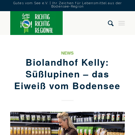
Gutes vom See e.V. | Ihr Zeichen für Lebensmittel aus der
Bodensee-Region
NEWS
Biolandhof Kelly:
Süßlupinen – das
Eiweiß vom Bodensee