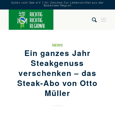
Gutes vom See e.V. | Ihr Zeichen für Lebensmittel aus der
Bodensee-Region
NEWS
Ein ganzes Jahr
Steakgenuss
verschenken – das
Steak-Abo von Otto
Müller