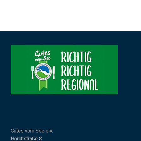
Gutes vom See e.V.
Horchstraße 8