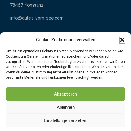
78467 Konstanz
info@gutes-vom-see.com
Cookie-Zustimmung verwalten
Um dir ein optimales Erlebnis zu bieten, verwenden wir Technologien wie
Cookies, um Geräteinformationen zu speichern und/oder darauf
Impressum
zuzugreifen. Wenn du diesen Technologien zustimmst, können wir Daten
wie das Surfverhalten oder eindeutige IDs auf dieser Website verarbeiten.
Datenschutzrichtlinien
Wenn du deine Zustimmung nicht erteilst oder zurückziehst, können
bestimmte Merkmale und Funktionen beeinträchtigt werden.
👉
Folgt uns
gerne
unter
Instagram
|
Facebook
Akzeptieren
Ablehnen
Einstellungen ansehen