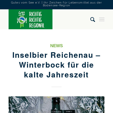
Gutes vom See e.V. | Ihr Zeichen für Lebensmittel aus der
Bodensee-Region
NEWS
Inselbier Reichenau –
Winterbock für die
kalte Jahreszeit