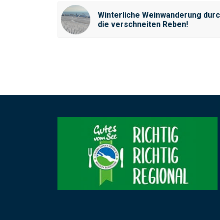
Winterliche Weinwanderung dur
die verschneiten Reben!