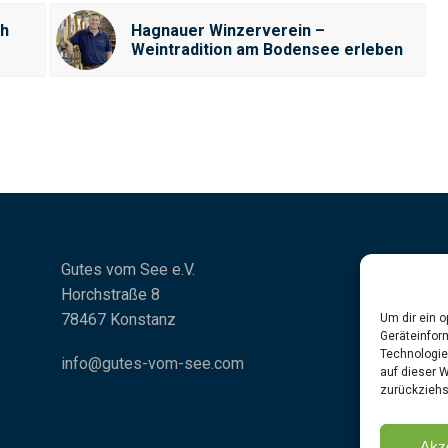
ch
Hagnauer Winzerverein –
Weintradition am Bodensee erleben
Gutes vom See e.V.
Horchstraße 8
78467 Konstanz
Um dir ein 
Geräteinfor
Technologie
info@gutes-vom-see.com
auf dieser 
zurückziehs
Akz