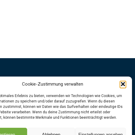
Impressum
Cookie-Zustimmung verwalten
Datenschutzrichtlinien
optimales Erlebnis zu bieten, verwenden wir Technologien wie Cookies, um
mationen zu speichern und/oder darauf zuzugreifen. Wenn du diesen
n zustimmst, können wir Daten wie das Surfverhalten oder eindeutige IDs
👉
Folgt uns
gerne
unter
Website verarbeiten. Wenn du deine Zustimmung nicht erteilst oder
Instagram
|
Facebook
t, können bestimmte Merkmale und Funktionen beeinträchtigt werden.
eptieren
Ablehnen
Einstellungen ansehen