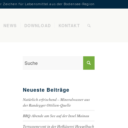
Ihr Zeichen für Lebensmittel aus der Bodensee-Region
NEWS
DOWNLOAD
KONTAKT
Neueste Beiträge
Natürlich erfrischend – Mineralwasser aus
der Randegger Ottilien-Quelle
BBQ-Abende am See auf der Insel Mainau
Terrassenevent in der Hofkäserei Heggelbach