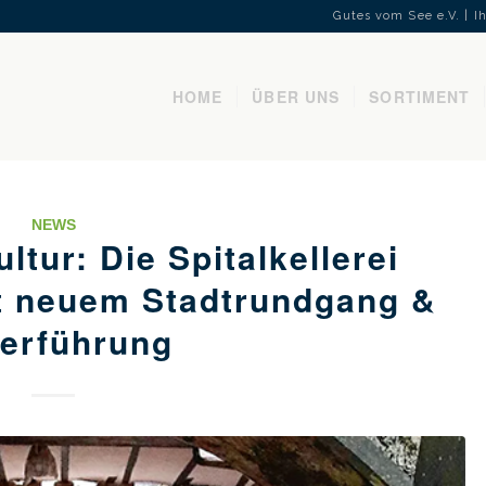
Gutes vom See e.V. | 
HOME
ÜBER UNS
SORTIMENT
NEWS
ltur: Die Spitalkellerei
it neuem Stadtrundgang &
lerführung