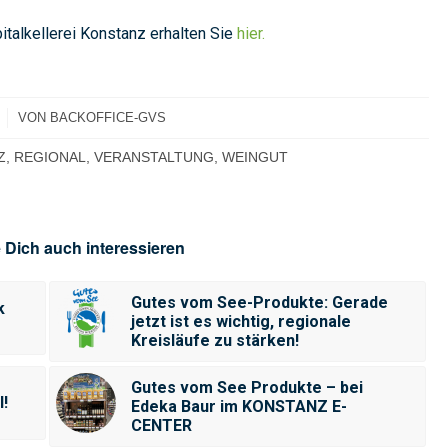
talkellerei Konstanz erhalten Sie
hier.
VON
BACKOFFICE-GVS
Z
,
REGIONAL
,
VERANSTALTUNG
,
WEINGUT
 Dich auch interessieren
Gutes vom See-Produkte: Gerade
k
jetzt ist es wichtig, regionale
Kreisläufe zu stärken!
Gutes vom See Produkte – bei
l!
Edeka Baur im KONSTANZ E-
CENTER