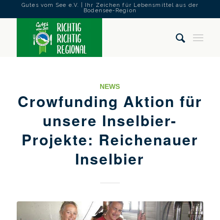
Gutes vom See e.V. | Ihr Zeichen für Lebensmittel aus der
Bodensee-Region
NEWS
Crowfunding Aktion für
unsere Inselbier-
Projekte: Reichenauer
Inselbier