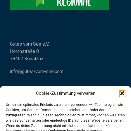
Gutes vom See e.V.
Horchstraße 8
78467 Konstanz
info@gutes-vom-see.com
Cookie-Zustimmung verwalten
Um dir ein optimales Erlebnis zu bieten, verwenden wir Technologien wie
Cookies, um Geräteinformationen zu speichern und/oder darauf
Impressum
zuzugreifen. Wenn du diesen Technologien zustimmst, können wir Daten
wie das Surfverhalten oder eindeutige IDs auf dieser Website verarbeiten.
Datenschutzrichtlinien
Wenn du deine Zustimmung nicht erteilst oder zurückziehst, können