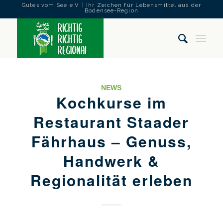
Gutes vom See e.V. | Ihr Zeichen für Lebensmittel aus der
Bodensee-Region
NEWS
Kochkurse im
Restaurant Staader
Fährhaus – Genuss,
Handwerk &
Regionalität erleben