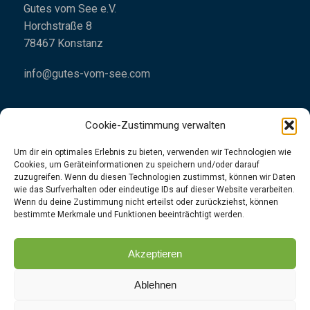
Gutes vom See e.V.
Horchstraße 8
78467 Konstanz
info@gutes-vom-see.com
Cookie-Zustimmung verwalten
Um dir ein optimales Erlebnis zu bieten, verwenden wir Technologien wie
Cookies, um Geräteinformationen zu speichern und/oder darauf
Impressum
zuzugreifen. Wenn du diesen Technologien zustimmst, können wir Daten
wie das Surfverhalten oder eindeutige IDs auf dieser Website verarbeiten.
Datenschutzrichtlinien
Wenn du deine Zustimmung nicht erteilst oder zurückziehst, können
bestimmte Merkmale und Funktionen beeinträchtigt werden.
👉
Folgt uns
gerne
unter
Instagram
|
Facebook
Akzeptieren
Ablehnen