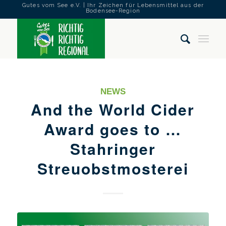
Gutes vom See e.V. | Ihr Zeichen für Lebensmittel aus der
Bodensee-Region
NEWS
And the World Cider
Award goes to …
Stahringer
Streuobstmosterei